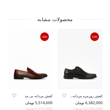
محصولات مشابه
40%
50%
کفش روزمره مردانه بندی
کفش مردانه بی بند
کف
6,382,000 تومان
5,514,600 تومان
800
12,764,000 تومان
9,191,000 تومان
000