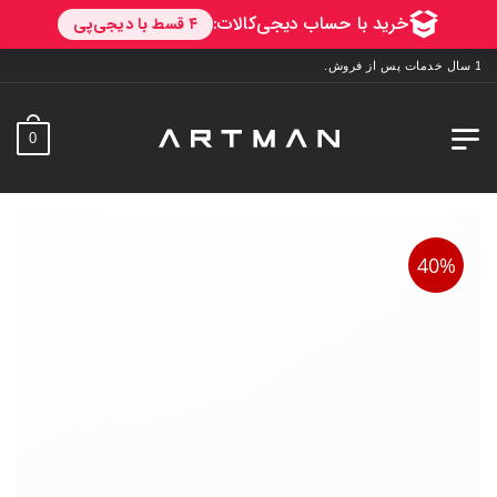
0
40%