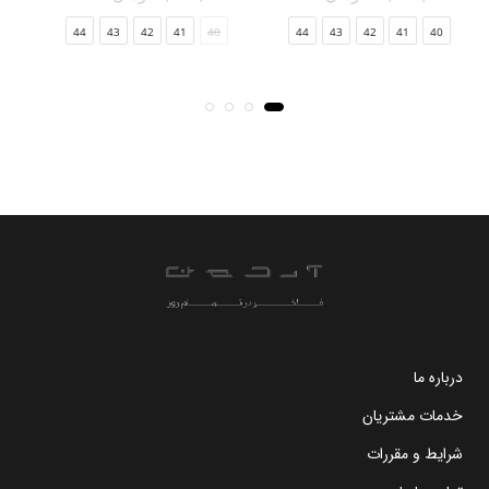
44
43
42
41
40
44
43
42
41
40
درباره ما
خدمات مشتریان
شرایط و مقررات