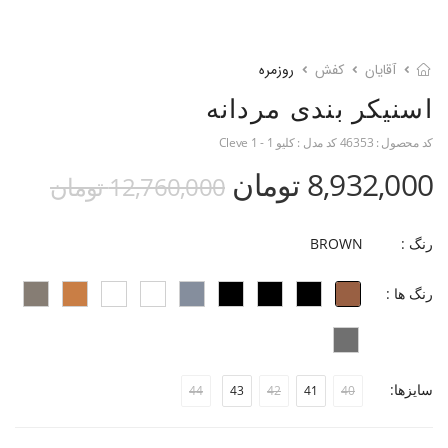
آقایان
کفش
روزمره
اسنیکر بندی مردانه
کد محصول :
46353
کد مدل :
کلیو 1 - Cleve 1
8,932,000 تومان
12,760,000 تومان
رنگ :
BROWN
رنگ ها :
سایزها:
44
43
42
41
40