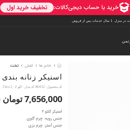
تمن
خانم ها
کفش
تخت
اسنیکر زنانه بندی
کد محصول :
46432
کد مدل :
کلو 2 - Cleo 2
7,656,000 تومان
0
اسنیکر کلئو 2
جنس رویه: چرم گاوی
جنس آستر: چرم بزی