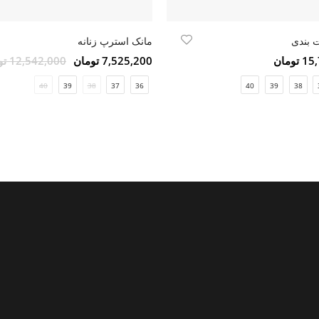
 بندی
مانک استرپ زنانه
ومان
7,525,200 تومان
12,542,000 تومان
40
39
38
37
36
40
39
38