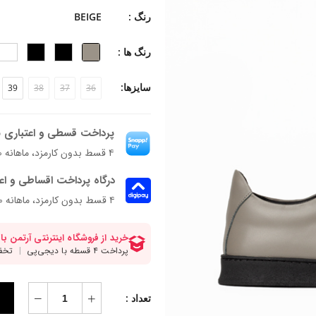
جنس زیره: رابر
رنگ :
BEIGE
جنس پاشنه: -
ارتفاع پاشنه: 2 سانتی متر
رنگ ها :
قالب: نوک گرد با پنجه پهن
پاخور: یک سایز بزرگ
سایزها:
39
38
37
36
پرداخت قسطی و اعتباری ب
۴ قسط بدون کارمزد، ماهانه ۱٬۹۱۴٬۰۰۰ تومان
درگاه پرداخت اقساطی و اع
۴ قسط بدون کارمزد، ماهانه 1,914,000 تومان
تعداد :