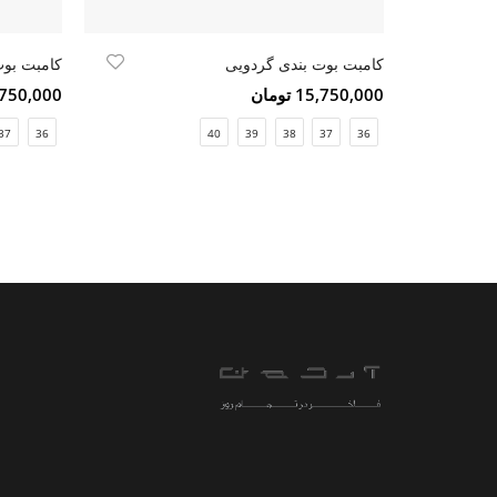
کامبت بوت بندی گردویی
کامبت بوت
15,750,000 تومان
15,750,000 ت
37
36
40
39
38
37
36