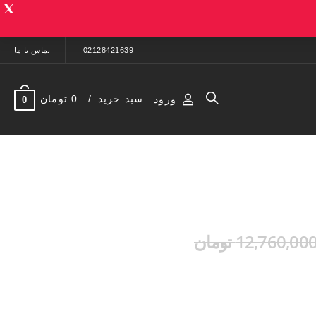
02128421639
تماس با ما
سبد خرید
0 تومان
ورود
0
12,760,00 تومان