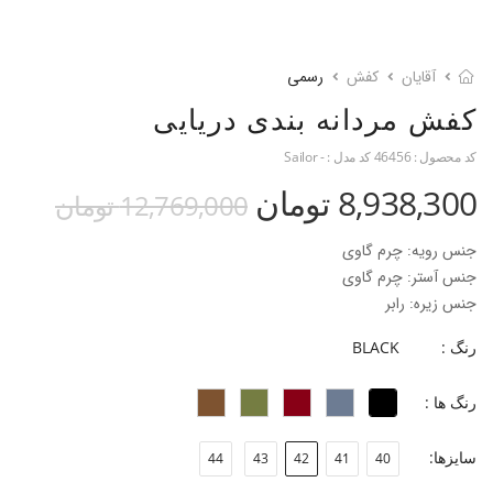
آقایان
کفش
رسمی
کفش مردانه بندی دریایی
کد محصول :
46456
کد مدل :
- Sailor
8,938,300 تومان
12,769,000 تومان
جنس رویه: چرم گاوی
جنس آستر: چرم گاوی
جنس زیره: رابر
جنس پاشنه: بخشی از زیره
رنگ :
BLACK
ارتفاع پاشنه: 2.5 سانتی متر
فرم قالب: نوک گرد با پنجه پهن.
رنگ ها :
پاخور: سایز همیشگی خود را انتخاب کنید.
سایزها:
44
43
42
41
40