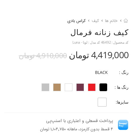
خانم ها
کیف
کراس بادی
کیف زنانه فرمال
کد محصول :
46492
کد مدل :
لونا - Luna
4,419,000 تومان
4,910,000 تومان
رنگ :
BLACK
رنگ ها :
سایزها:
پرداخت قسطی و اعتباری با اسنپ‌پی
۴ قسط بدون کارمزد، ماهانه ۱٬۱۰۴٬۷۵۰ تومان