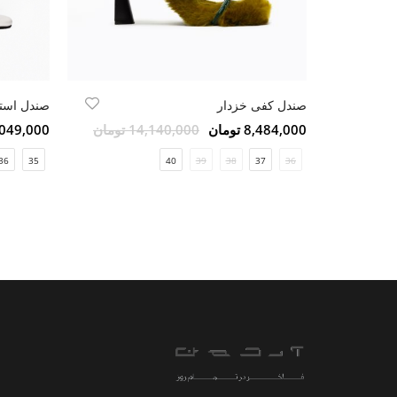
صندل کفی خزدار
صندل است
8,484,000 تومان
14,140,000 تومان
5,049,000 تو
36
35
40
39
38
37
36