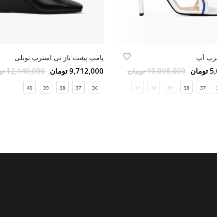
رپ آپ
پامپ پشت باز تی‌ استرپ تونلی
مان
10,098,000 تومان
9,712,000 تومان
12,140,000 تومان
40
39
38
37
36
41
40
39
38
37