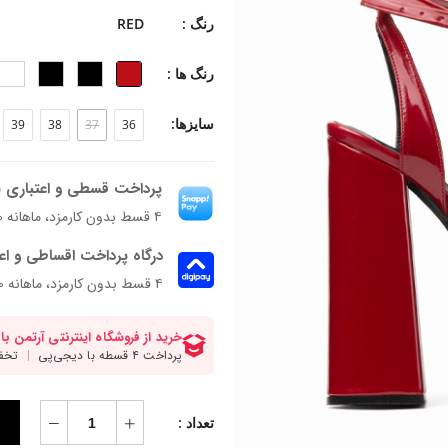
جنس زیره: میکرولایت
رنگ :
RED
جنس پاشنه: رابر
ارتفاع پاشنه: 15 سانتی متر
رنگ ها :
فرم قالب: نوک مربعی با پنجه متوسط.
پاخور: یک سایز بزرگ.
سایزها:
39
38
37
36
پرداخت قسطی و اعتباری ب
۴ قسط بدون کارمزد، ماهانه ۲٬۰۷۶٬۶۰۰ تومان
درگاه پرداخت اقساطی و اع
۴ قسط بدون کارمزد، ماهانه 2,076,600 تومان
تعداد :