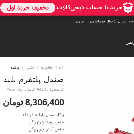
تمن
خانم ها
کفش
پاشنه
صندل پلتفرم بلند
کد محصول :
46554
کد مدل :
یوکا - Yuka
8,306,400 تومان
0
یوکا، صندل پلتفرم دو تکه.
جنس رویه: چرم وگن
جنس آستر: چرم وگن