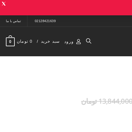
02128421639
تماس با ما
سبد خرید
0 تومان
ورود
0
13,844,00 تومان