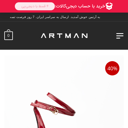
به آرتمن خوش آمدید. ارسال به سراسر ایران. 7 روز فرصت تست در منزل. 1 سال خدمات پس از فروش.
0
40%