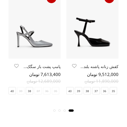
کفش زنانه پاشنه بلند دهانه اریب
پامپ پشت باز سگک دار پاشنه کتابی
بو
9,512,000 تومان
7,613,400 تومان
00
11,890,000 تومان
12,689,000 تومان
40
39
38
37
36
35
40
39
38
37
36
35