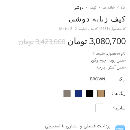
خانم ها
کیف
دوشی
کیف زنانه دوشی
کد محصول :
46581
کد مدل :
ملیسا 2 - Melisa 2
3,080,700 تومان
3,423,000 تومان
نام محصول: ملیسا ۲
جنس رویه: چرم وگن
جنس آستر : پارچه
ابعاد کیف:11 x 35 x 13
رنگ :
BROWN
طول بند کیف : 54 سانتی متر
تقسیم بندی فضای داخلی کیف: لت (دو قسمت مجزا) یک جیب زیپدار- یک
رنگ ها :
جیب زیپدار بیرون کیف
سایزها:
پرداخت قسطی و اعتباری با اسنپ‌پی