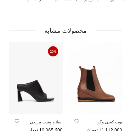
محصولات مشابه
20%
بوت کشی وگن
اسلاید پشت مربعی
11,112,000 تومان
10,065,600 تومان
000