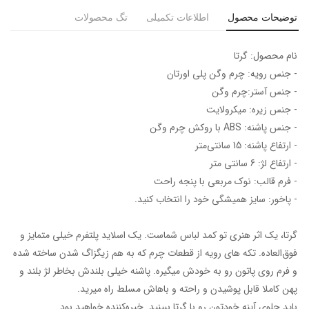
توضیحات محصول
اطلاعات تکمیلی
تگ محصولات
نام محصول: گرتا
- جنس رویه: چرم وگن پلی اورتان
- جنس آستر:چرم وگن
- جنس زیره: میکرولایت
- جنس پاشنه: ABS با روکش چرم وگن
- ارتفاع پاشنه: 15 سانتی‌متر
- ارتفاع لژ: 6 سانتی متر
- فرم قالب: نوک مربعی با پنجه راحت
- پاخور: سایز همیشگی خود را انتخاب کنید.
گرتا، یک اثر هنری تو کمد لباس شماست. یک اسلاید پلتفرم خیلی متمایز و
فوق‌العاده. تکه های رویه از قطعات چرم که به هم زیگزاگ شدن ساخته شده
و فرم روی پاتون رو به خودش میگیره. پاشنه خیلی بلندش بخاطر لژ بلند و
پهن کاملا قابل پوشیدن و راحته و باهاش مسلط راه میرید.
باید جلوی آینه خودتون رو با گرتا ببینید. خیره‌کننده خواهید بود.