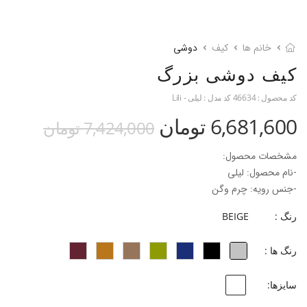
خانم ها
کیف
دوشی
کیف دوشی بزرگ
کد محصول :
46634
کد مدل :
لیلی - Lili
6,681,600 تومان
7,424,000 تومان
مشخصات محصول:
-نام محصول: لیلی
-جنس رویه: چرم وگن
-جنس آستر : پلی ارتان جیر
رنگ :
BEIGE
ابعاد کیف:۱۱*۳۸*۳۵
-طول بند کیف : ۶۸ سانتی متر
رنگ ها :
-تقسیم بندی فضای داخلی کیف: دارای کیف داخلی مجزا
سایزها: