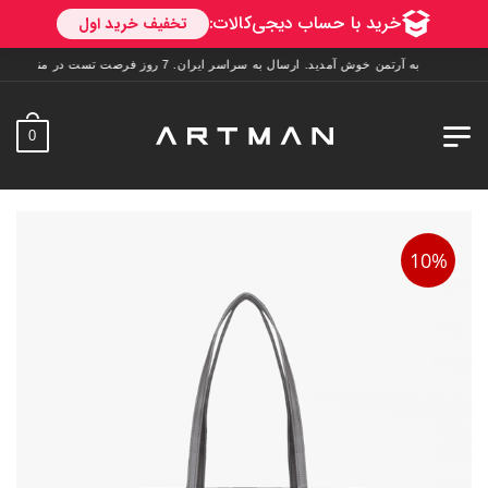
به آرتمن خوش آمدید. ارسال به سراسر ایران. 7 روز فرصت تست در منزل. 1 سال خدمات پس از فروش.
0
10%