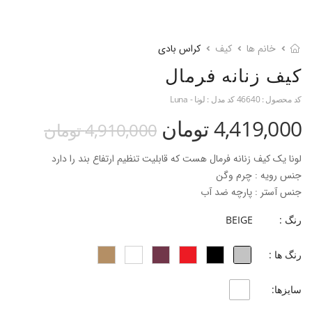
خانم ها
کیف
کراس بادی
کیف زنانه فرمال
کد محصول :
46640
کد مدل :
لونا - Luna
4,419,000 تومان
4,910,000 تومان
لونا یک کیف زنانه فرمال هست که قابلیت تنظیم ارتفاع بند را دارد
جنس رویه : چرم وگن
جنس آستر : پارچه ضد آب
ارتفاع بند : 124 سانتی متر
رنگ :
BEIGE
ابعاد کیف : 24.5*12.5*5
رنگ ها :
سایزها: