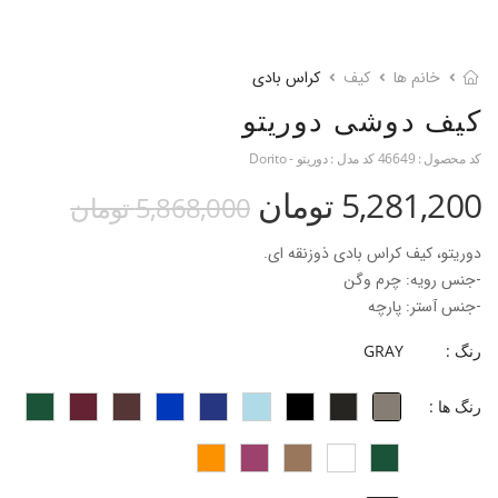
خانم ها
کیف
کراس بادی
کیف دوشی دوریتو
کد محصول :
46649
کد مدل :
دوریتو - Dorito
5,281,200 تومان
5,868,000 تومان
دوریتو، کیف کراس بادی ذوزنقه ای.
-جنس رویه: چرم وگن
-جنس آستر: پارچه
-طول بند بلند: 138 سانتی متر
رنگ :
GRAY
-ابعاد کیف: 6*17*22 سانتی متر
-تقسیم بندی فضای داخل: یک جیب کوچک زیپ دار
رنگ ها :