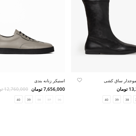
موجدار ساق کشی
اسنیکر زنانه بندی
ومان
7,656,000 تومان
12,760,000 تومان
40
39
38
37
36
40
39
38