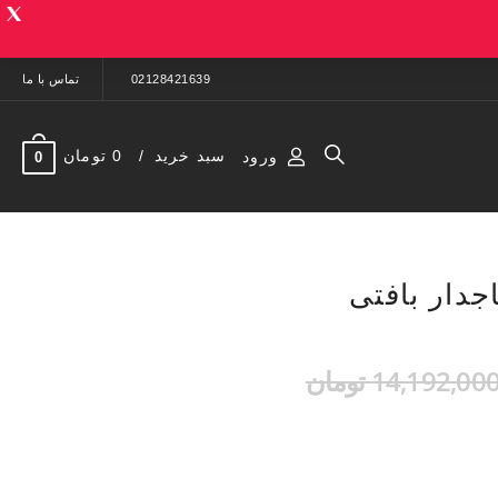
02128421639
تماس با ما
سبد خرید
0 تومان
ورود
0
جدار بافتی
14,192,00 تومان