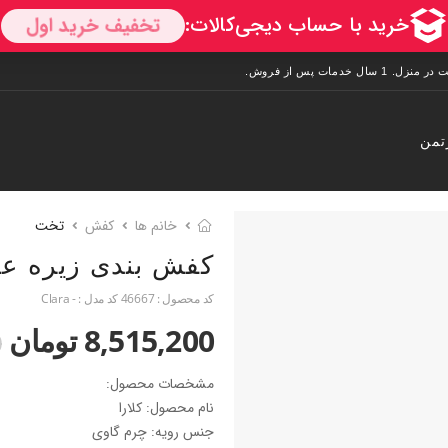
تمن
خانم ها
کفش
تخت
کفش بندی زیره عا
کد محصول :
46667
کد مدل :
- Clara
8,515,200 تومان
0
مشخصات محصول:
نام محصول: کلارا
جنس رویه: چرم گاوی