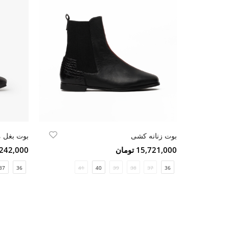
بوت زنانه کشی
بوت بغل 
15,721,000 تومان
13,242,000 ت
37
36
41
40
39
38
37
36