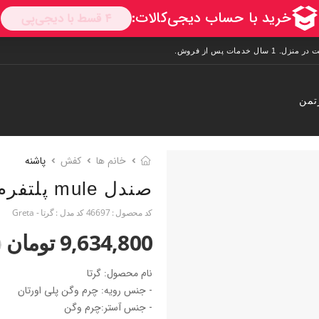
تمن
خانم ها
کفش
پاشنه
صندل mule پلتفرم بلند
کد محصول :
46697
کد مدل :
گرتا - Greta
9,634,800 تومان
0
نام محصول: گرتا
- جنس رویه: چرم وگن پلی اورتان
- جنس آستر:چرم وگن