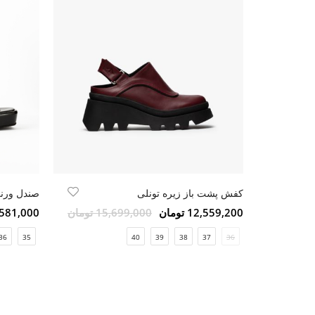
کفش پشت باز زیره تونلی
صندل ورنی
12,559,200 تومان
15,699,000 تومان
5,581,000 تو
36
35
40
39
38
37
36