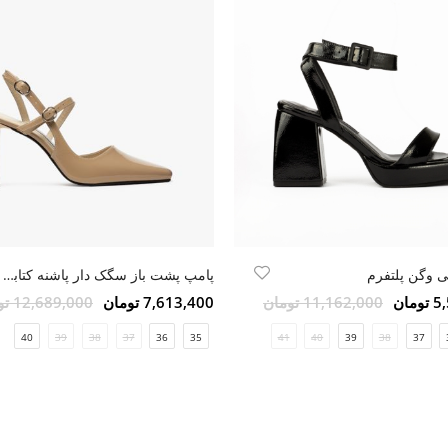
 وگن پلتفرم
پامپ پشت باز سگک دار پاشنه کتابی کرم ورنی طبیعی
مان
11,162,000 تومان
7,613,400 تومان
12,689,000 تومان
40
39
38
37
36
35
41
40
39
38
37