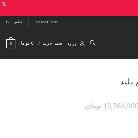
02128421639
تماس با ما
سبد خرید
0 تومان
ورود
0
13,764,00 تومان