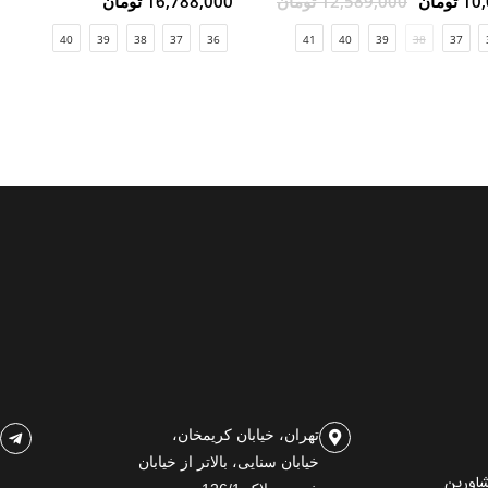
ومان
12,589,000 تومان
16,788,000 تومان
40
39
38
37
36
41
40
39
38
37
تهران، خیابان کریمخان،
خیابان سنایی، بالاتر از خیابان
شاورین