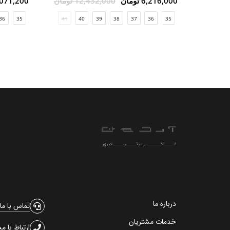
6,216,000 تومان
12,432,000 تومان
10,071,200 ت
36
35
41
40
39
38
37
36
35
درباره ما
تماس با ما
خدمات مشتریان
ارتباط با م