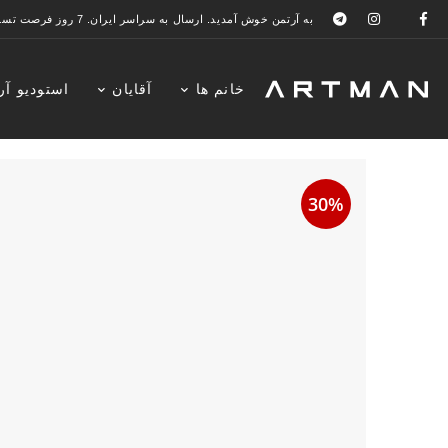
به آرتمن خوش آمدید. ارسال به سراسر ایران. 7 روز فرصت تست در منزل. 1 سال خدمات پس از فروش.
خانم ها
آقایان
استودیو آر
30%