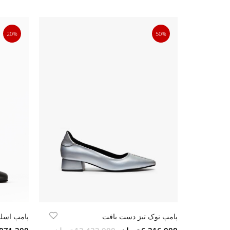
20%
50%
پامپ نوک تیز دست‌ بافت
پامپ اسلی