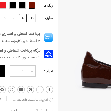
-جنس پاشنه: بخشی از زیره
رنگ ها :
-ارتفاع پاشنه: ۱ سانتی‌متر
-ارتفاع ساق: ۱۰ سانتی متر
سایزها:
39
38
37
36
-فرم قالب: نوک مربع با پنجه متوسط
-پاخور: سایز همیشگی خود را انتخاب کن
پرداخت قسطی و اعتباری ب
۴ قسط بدون کارمزد، ماهانه ۱٬۹۴۶٬۷۰۰ تومان
درگاه پرداخت اقساطی و اع
۴ قسط بدون کارمزد، ماهانه 1,946,700 تومان
تعداد :
افزودن به لیست علاقه‌مندی ها
این کالا موجود می باشد.