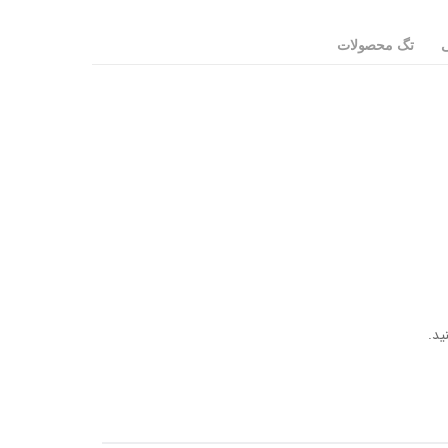
ی
تگ محصولات
ید.