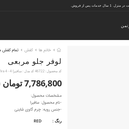
تمن
خانم ها
کفش
تمام کفش ه
لوفر جلو مربعی
کد محصول :
46722
کد مدل :
سافیرا 4 - Saffira 4
7,786,800 تومان
0
مشخصات محصول:
-نام محصول: سافیرا
-جنس رویه: چرم گاوی شاینی
-جنس آستر: چرم بزی
رنگ :
RED
-جنس زیره: تی پی یو