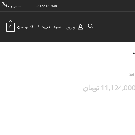
02128421639
تماس با ما
سبد خرید
0 تومان
ورود
0
ا
11,124,00 تومان