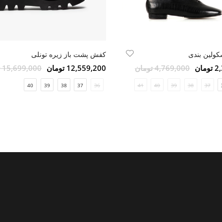
ولین بندی
کفش پشت باز زیره تونلی
مان
4,769,000 تومان
12,559,200 تومان
15,699,000 تومان
40
39
38
37
36
41
40
39
38
37