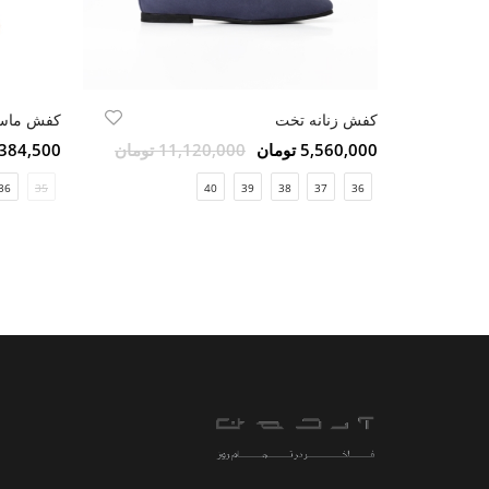
کفش زنانه تخت
کفش ماسک
5,560,000 تومان
11,120,000 تومان
2,384,500 تو
36
35
40
39
38
37
36