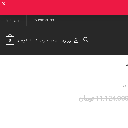
02128421639
تماس با ما
سبد خرید
0 تومان
ورود
0
ا
11,124,00 تومان