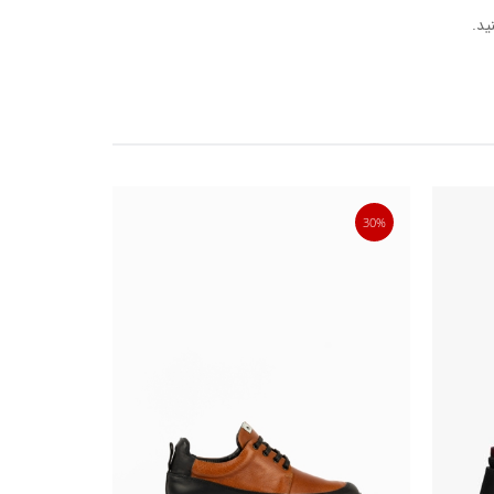
ید.
50%
30%