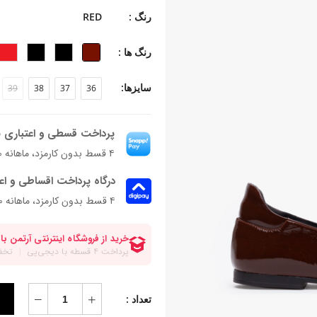
-جنس آستر: چرم بزی
رنگ :
RED
-جنس زیره: تی پی یو
-جنس پاشنه: بخشی از زیره
رنگ ها :
-ارتفاع پاشنه: ۱ سانتی‌متر
-ارتفاع ساق: ۱۰ سانتی متر
سایزها:
39
38
37
36
-فرم قالب: نوک مربع با پنجه متوسط
-پاخور: سایز همیشگی خود را انتخاب کن
پرداخت قسطی و اعتباری ب
۴ قسط بدون کارمزد، ماهانه ۱٬۹۴۶٬۷۰۰ تومان
درگاه پرداخت اقساطی و اع
۴ قسط بدون کارمزد، ماهانه 1,946,700 تومان
تعداد :