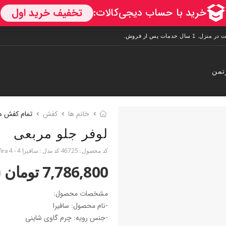
تمن
خانم ها
کفش
تمام کفش ه
لوفر جلو مربعی
کد محصول :
46725
کد مدل :
سافیرا 4 - Saffira 4
7,786,800 تومان
0
مشخصات محصول:
-نام محصول: سافیرا
-جنس رویه: چرم گاوی شاینی