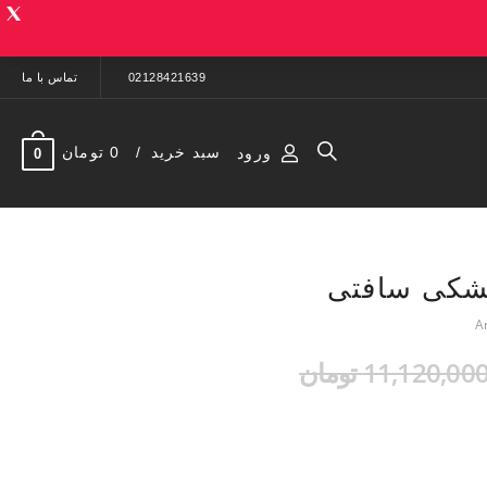
02128421639
تماس با ما
سبد خرید
0 تومان
ورود
0
شکی سافتی
11,120,00 تومان