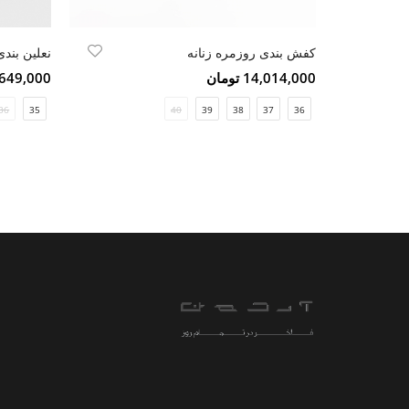
کفش بندی روزمره زنانه
نعلین بندی
14,014,000 تومان
5,649,000 تو
36
35
40
39
38
37
36