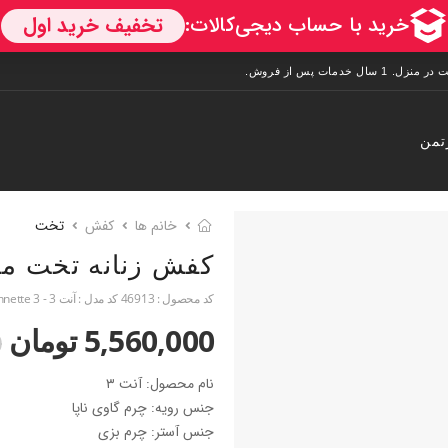
تمن
خانم ها
کفش
تخت
کفش زنانه تخت م
کد محصول :
46913
کد مدل :
آنت 3 - Annette 3
5,560,000 تومان
0
نام محصول: آنت ۳
جنس رویه: چرم گاوی ناپا
جنس آستر: چرم بزی