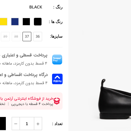
جنس زیره: تی پی یو
رنگ :
BLACK
جنس پاشنه: بخشی از زیره
ارتفاع پاشنه: ۱ سانتی‌متر
رنگ ها :
فرم قالب: نوک مربعی با پنجه متوسط
پاخور: سایز همیشگی خود را انتخاب کنی
سایزها:
39
38
37
36
پرداخت قسطی و اعتباری ب
۴ قسط بدون کارمزد، ماهانه ۱٬۳۹۰٬۰۰۰ تومان
درگاه پرداخت اقساطی و اع
۴ قسط بدون کارمزد، ماهانه 1,390,000 تومان
تعداد :