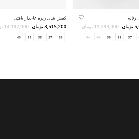
 زنانه
کفش بندی زیره عاجدار بافتی
مان
11,298,000 تومان
8,515,200 تومان
14,192,000 تومان
40
39
38
37
36
41
40
39
38
37