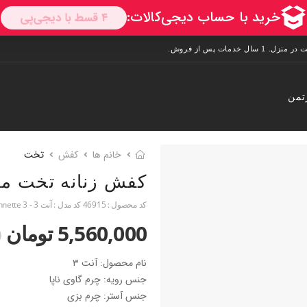
تمن
خانم ها
کفش
تخت
کفش زنانه تخت م
کد محصول :
46915
کد مدل :
آنت 3 - Annette 3
5,560,000 تومان
0
نام محصول: آنت ۳
جنس رویه: چرم گاوی ناپا
جنس آستر: چرم بزی