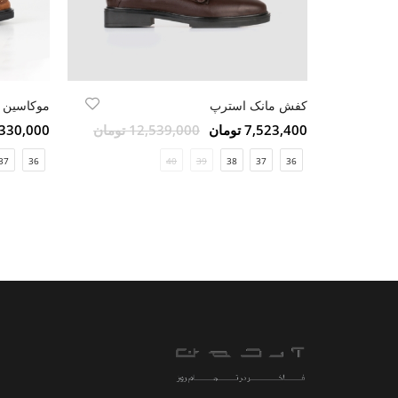
کفش مانک استرپ
موکاسین ب
7,523,400 تومان
12,539,000 تومان
6,330,000 تو
37
36
40
39
38
37
36