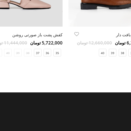
افت دار
کفش پشت باز صورتی روشن
مان
12,660,000 تومان
5,722,000 تومان
11,444,000 تومان
40
39
38
37
36
35
40
39
38