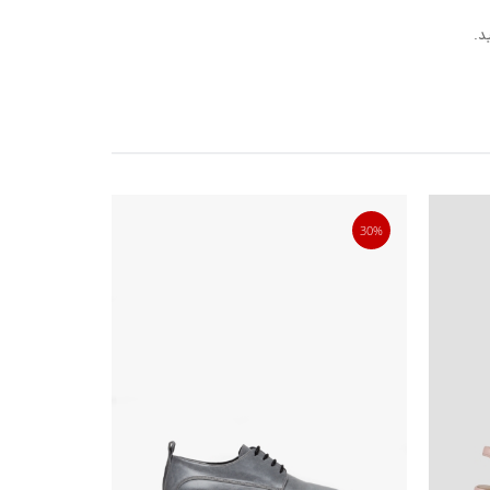
د.
40%
30%