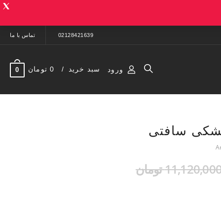
02128421639
تماس با ما
سبد خرید
0 تومان
ورود
0
شکی سافتی
11,120,00 تومان