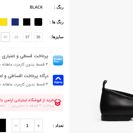
جنس زیره: تی پی یو
رنگ :
BLACK
جنس پاشنه: بخشی از زیره
ارتفاع پاشنه: ۱ سانتی‌متر
رنگ ها :
فرم قالب: نوک مربعی با پنجه متوسط
پاخور: سایز همیشگی خود را انتخاب کنی
سایزها:
39
38
37
36
پرداخت قسطی و اعتباری ب
۴ قسط بدون کارمزد، ماهانه ۱٬۳۹۰٬۰۰۰ تومان
درگاه پرداخت اقساطی و اع
۴ قسط بدون کارمزد، ماهانه 1,390,000 تومان
تعداد :