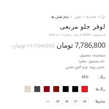
خانم ها
کفش
تمام کفش ها
لوفر جلو مربعی
کد محصول :
46985
کد مدل :
سافیرا 4 - Saffira 4
7,786,800 تومان
11,124,000 تومان
مشخصات محصول:
-نام محصول: سافیرا
-جنس رویه: چرم گاوی شاینی
-جنس آستر: چرم بزی
رنگ :
RED
-جنس زیره: تی پی یو
-جنس پاشنه: بخشی از زیره
رنگ ها :
-ارتفاع پاشنه: ۱ سانتی‌متر
-ارتفاع ساق: ۱۰ سانتی متر
سایزها:
40
39
38
37
36
-فرم قالب: نوک مربع با پنجه متوسط
-پاخور: سایز همیشگی خود را انتخاب کنید.