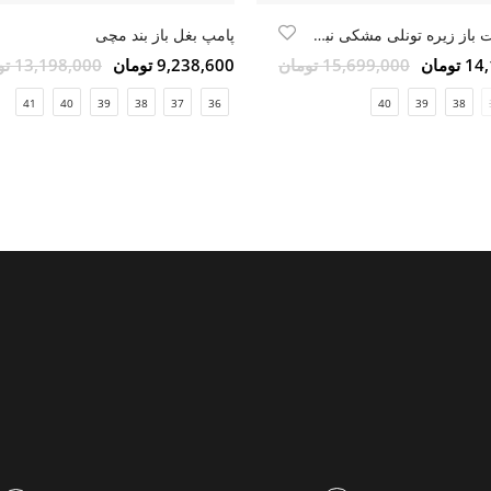
کفش پشت باز زیره تونلی مشکی نبوک
پامپ بغل باز بند مچی
ومان
15,699,000 تومان
9,238,600 تومان
13,198,000 تومان
41
40
39
38
37
36
40
39
38