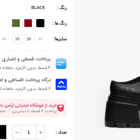
-جنس پاشنه: بخشی از زیره
رنگ :
BLACK
-ارتفاع پاشنه: 7.5 سانتی‌متر
-فرم قالب: نوک گرد با پنجه پهن
رنگ ها :
-پاخور: سایز همیشگی خود را انتخاب کن
سایزها:
40
39
38
37
پرداخت قسطی و اعتباری ب
۴ قسط بدون کارمزد، ماهانه ۱٬۹۵۷٬۰۲۵ تومان
درگاه پرداخت اقساطی و اع
۴ قسط بدون کارمزد، ماهانه 1,957,025 تومان
تعداد :