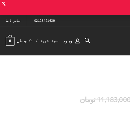
02128421639
تماس با ما
سبد خرید
0 تومان
ورود
0
11,183,00 تومان