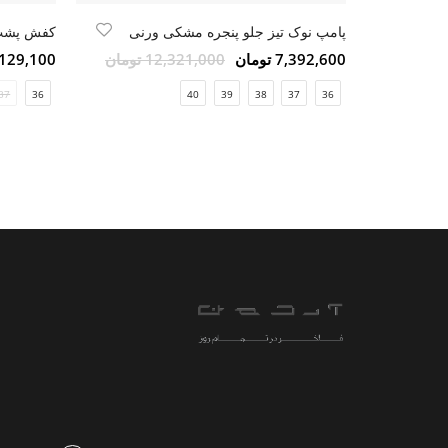
پامپ نوک تیز جلو پنجره مشکی ورنی
7,392,600 تومان
12,321,000 تومان
14,129,100 ت
37
36
40
39
38
37
36