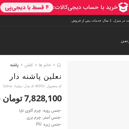
تمن
خانم ها
کفش
پاشنه
نعلین پاشنه دار
کد محصول :
46993
کد مدل :
سِلینا - Selina
7,828,100 تومان
0
-جنس رویه: چرم گاوی ناپا
-جنس آستر: چرم بزی
-جنس زیره: PU