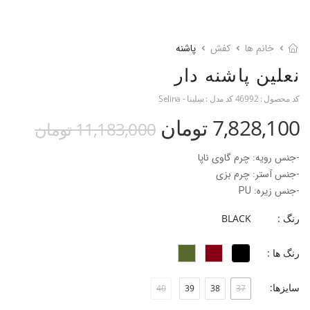
خانم ها
کفش
پاشنه
نعلین پاشنه دار
کد محصول :
46992
کد مدل :
سِلینا - Selina
7,828,100 تومان
11,183,000 تومان
-جنس رویه: چرم گاوی ناپا
-جنس آستر: چرم بزی
-جنس زیره: PU
-جنس پاشنه: بخشی از زیره
رنگ :
BLACK
-ارتفاع پاشنه: 7.5 سانتی‌متر
-فرم قالب: نوک گرد با پنجه پهن
رنگ ها :
-پاخور: سایز همیشگی خود را انتخاب کنید.
سایزها:
40
39
38
37