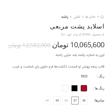
خانم ها
کفش
پاشنه
اسلاید پشت مربعی
کد محصول :
47046
کد مدل :
اوی - Evi
10,065,600 تومان
12,582,000 تومان
اوی یه اسلاید پاشنه بلند خیلی راحته.
قالب پنجه پهنش تو قسمت انگشت‌ها فرم جلوی پای شماست و شیب
متناسب و راحتی داره.
رنگ :
RED
بسته بودن روی سینه‌ی پا در اسلاید اِوی باعث میشه پاتون توش خیلی
رنگ ها :
راحت و مسلط باشه.
سایزها:
40
39
38
37
36
اِوی از چرم طبیعی ساخته میشه و بافت طبیعی جذابی داره که حتما نظرتون
رو جلب میکنه.