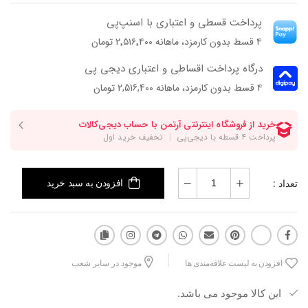
پرداخت قسطی و اعتباری با اسنپ‌پی
فوم طبی کفی و زیره TPU و کفی میانی مقاومش، اوی رو به یه انتخاب
۴ قسط بدون کارمزد، ماهانه ۲٬۵۱۶٬۴۰۰ تومان
خلاقانه، راحت و با دوام تو کمد شما تبدیل میکنه.
درگاه پرداخت اقساطی و اعتباری دیجی پی
جنس رویه: چرم بزی
۴ قسط بدون کارمزد، ماهانه 2,516,400 تومان
جنس آستر: چرم بزی
جنس زیره: TPU
جنس پاشنه: ABS
ارتفاع پاشنه: 8سانتی‌متر
فرم قالب: نوک مربعی با پنجه متوسط
پاخور: سایزهمیشگی خود را انتخاب کنید.
تعداد :
افزودن به سبد خرید
افزودن به لیست علاقه‌مندی ها
موجود در سایر شعب
این کالا موجود می باشد.