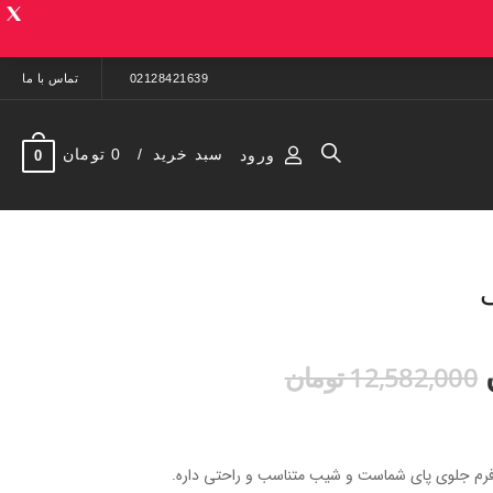
02128421639
تماس با ما
سبد خرید
0 تومان
ورود
0
12,582,000 تومان
رم جلوی پای شماست و شیب متناسب و راحتی داره.