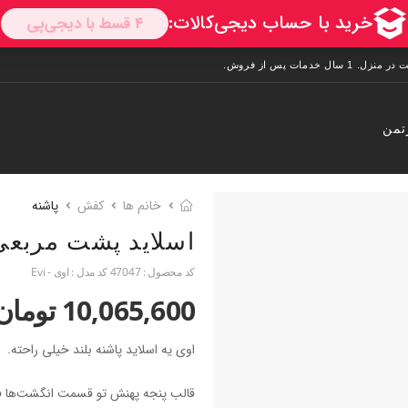
تمن
خانم ها
کفش
پاشنه
اسلاید پشت مربعی
کد محصول :
47047
کد مدل :
اوی - Evi
10,065,600 تومان
اوی یه اسلاید پاشنه بلند خیلی راحته.
قالب پنجه پهنش تو قسمت انگشت‌ها ف