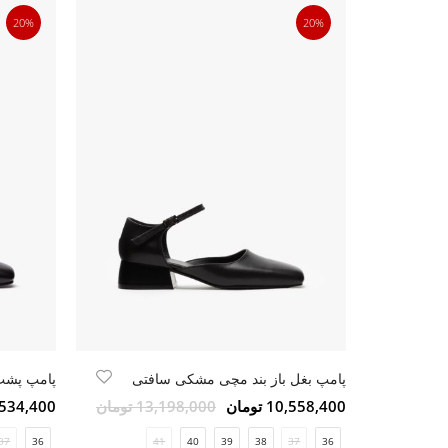
20%
20%
پامپ بغل باز بند مچی مشکی سافتی
پامپ پشت 
10,558,400 تومان
13,198,000 تومان
10,534,400 ت
37
36
41
40
39
38
37
36