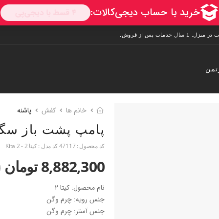
تمن
خانم ها
کفش
پاشنه
پامپ پشت باز سگک
کد محصول :
47117
کد مدل :
کیتا 2 - Kita 2
8,882,300 تومان
0
نام محصول: کیتا ۲
جنس رویه: چرم وگن
جنس آستر: چرم وگن