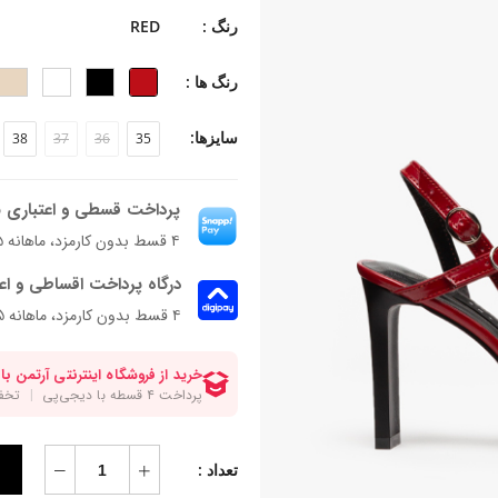
جنس کفی: چرم وگن + فوم ۳ میلی متری
رنگ :
RED
جنس زیره: میکرولایت
جنس پاشنه: ای بی اس
رنگ ها :
ارتفاع پاشنه: ۹.۵ سانتی‌متر
فرم قالب: نوک تیز پنجه باریک
سایزها:
38
37
36
35
پاخور: سایز همیشگی خود را انتخاب کنی
پرداخت قسطی و اعتباری ب
۴ قسط بدون کارمزد، ماهانه ۲٬۲۲۰٬۵۷۵ تومان
درگاه پرداخت اقساطی و اع
۴ قسط بدون کارمزد، ماهانه 2,220,575 تومان
تعداد :