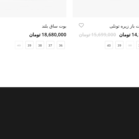
از زیره تونلی
بوت ساق بلند
ومان
15,699,000 تومان
18,680,000 تومان
40
39
38
37
36
40
39
38