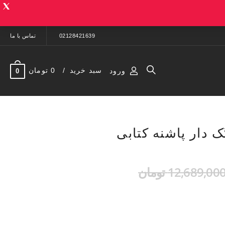
02128421639
تماس با ما
سبد خرید
0 تومان
ورود
0
 دار پاشنه کتابی
12,689,00 تومان