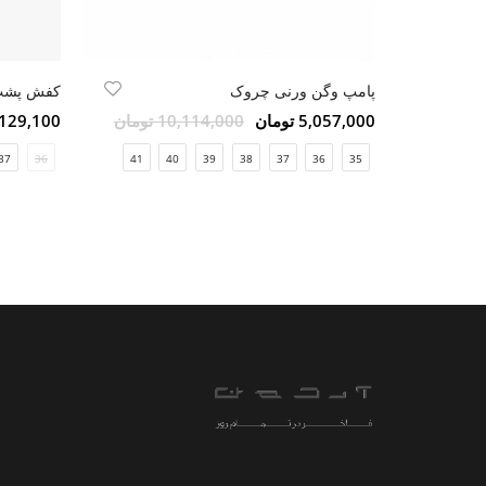
پامپ وگن ورنی چروک
کفش پشت ب
5,057,000 تومان
10,114,000 تومان
14,129,100 ت
37
36
41
40
39
38
37
36
35