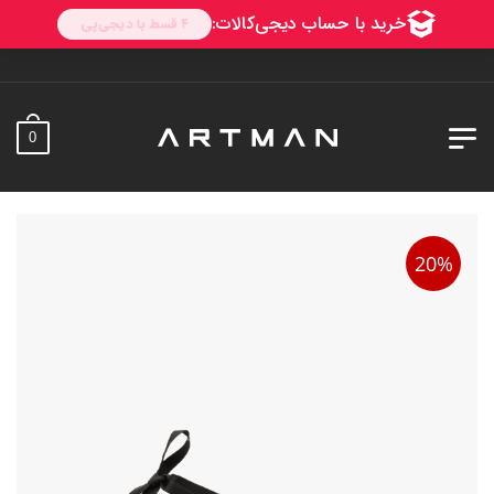
0
20%