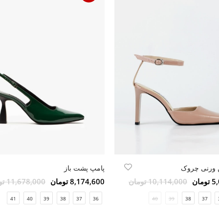
 ورنی چروک
پامپ پشت باز
مان
10,114,000 تومان
8,174,600 تومان
11,678,000 تومان
41
40
39
38
37
36
40
39
38
37