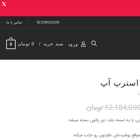
02128421639
تماس با ما
سبد خرید
0 تومان
ورود
0
 استرپ‌ آپ
12,184,00 تومان
بش، با یه تسمه بلند دور پاتون بسته میشه.
ا موقع پوشیدنش نظرتون رو جلب میکنه.