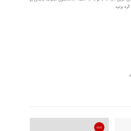
گره بزنید.
.
51%
48%