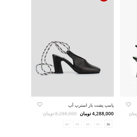
پامپ پشت باز استرپ آپ
پامپ پشت باز 
4,288,000 تومان
8,288,000 تومان
4,016,000 تومان
8
37
36
40
39
38
37
36