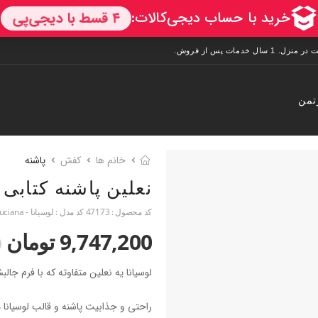
تمن
خانم ها
کفش
پاشنه
نعلین پاشنه کتابی
کد محصول :
47173
کد مدل :
لوسیانا - Luciana
9,747,200 تومان
0
لوسیانا یه نعلین متفاوته که با فرم جال
راحتی و جذابیت پاشنه و قالب لوسیان