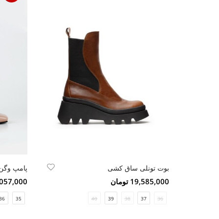
بوت تونلی ساق کشی
پامپ وگن
19,585,000 تومان
5,057,000 تو
36
35
40
39
38
37
36