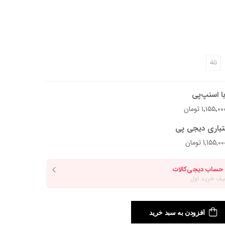
د.
40
ا اسنپ‌پی
تباری دیجی پی
افزودن به سبد خرید