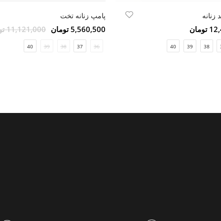
 زنانه
پامپ زنانه تخت
ومان
5,560,500 تومان
11,121,000 تومان
40
39
38
37
36
40
39
38