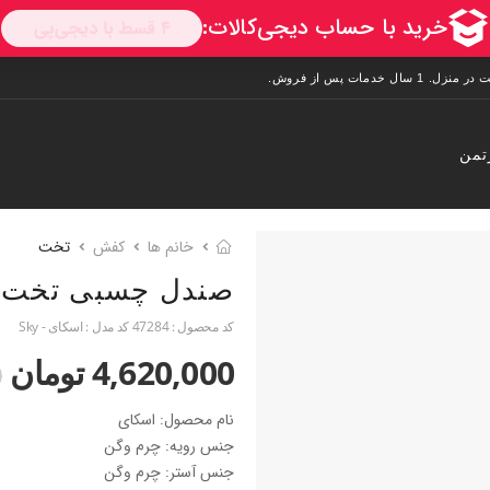
تمن
خانم ها
کفش
تخت
صندل چسبی تخت
کد محصول :
47284
کد مدل :
اسکای - Sky
4,620,000 تومان
0
نام محصول: اسکای
جنس رویه: چرم وگن
جنس آستر: چرم وگن