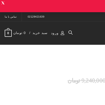
02128421639
تماس با ما
سبد خرید
0 تومان
ورود
0
9,240,00 تومان