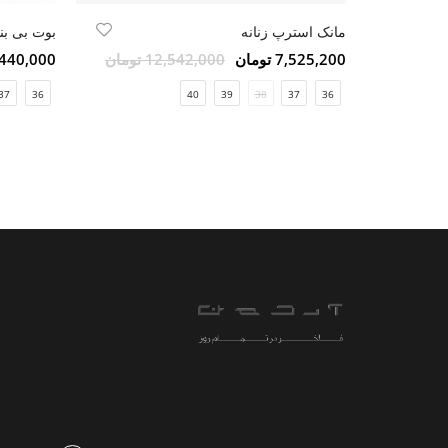
مانک استرپ زنانه
بوت بی بند
7,525,200 تومان
12,542,000 تومان
12,440,000 ت
37
36
40
39
38
37
36