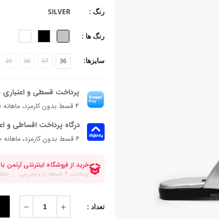
جنس زیره: TPU
رنگ :
SILVER
ارتفاع زیره: 1.2 سانتی‌متر
فرم قالب: نوک مربعی با پنجه متوسط
رنگ ها :
پاخور: سایز همیشگی خود را انتخاب کنی
سایزها:
39
38
37
36
پرداخت قسطی و اعتباری ب
۴ قسط بدون کارمزد، ماهانه ۱٬۱۵۵٬۰۰۰ تومان
درگاه پرداخت اقساطی و اع
۴ قسط بدون کارمزد، ماهانه 1,155,000 تومان
تعداد :