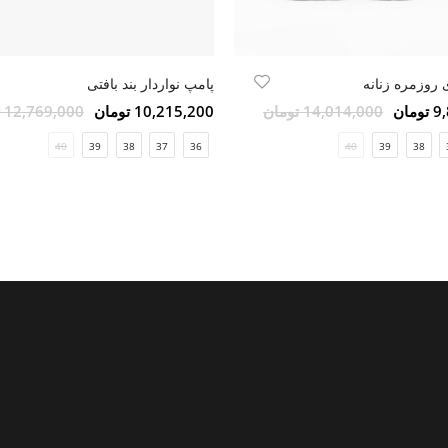
روزمره زنانه
پامپ نواردار بند بافتی
مان
14,014,000 تومان
10,215,200 تومان
12,769,000 تومان
40
39
38
37
36
40
39
38