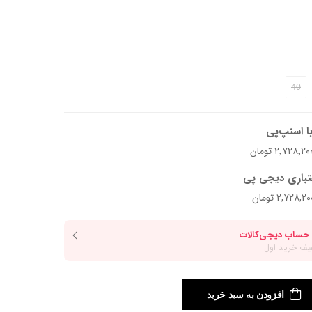
الت
40
د.
ا اسنپ‌پی
تباری دیجی پی
افزودن به سبد خرید