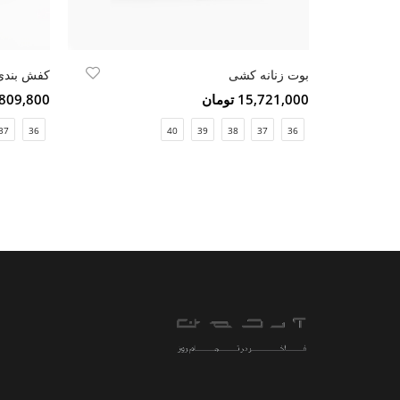
بوت زنانه کشی
کفش بندی 
15,721,000 تومان
9,809,800 تو
37
36
40
39
38
37
36