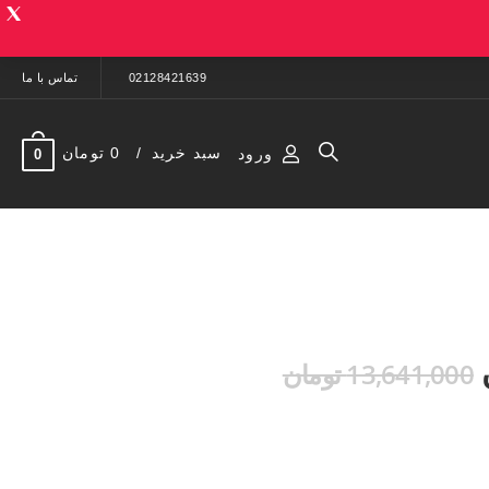
02128421639
تماس با ما
سبد خرید
0 تومان
ورود
0
13,641,000 تومان