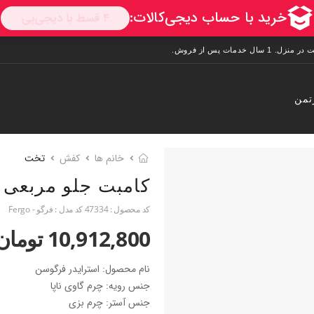
تمن
خانم ها
کفش
تخت
کامبت جلو مربعی
کد محصول :
47334
کد مدل :
فرگو - Fergo
10,912,800 تومان
نام محصول: استرایدر فرگوسن
جنس رویه: چرم گاوی ناپا
جنس آستر: چرم بزی