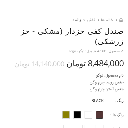
خانم ها
کفش
پاشنه
صندل کفی خزدار (مشکی - خز
زرشکی)
کد محصول :
47391
کد مدل :
توگو - Togo
8,484,000 تومان
14,140,000 تومان
نام محصول: توگو
جنس رویه: چرم وگن
جنس آستر: چرم وگن
جنس کفی: چرم بزی + فوم ۳ میل
رنگ :
BLACK
جنس زیره: پارچه تدی
جنس پاشنه: ABS
رنگ ها :
ارتفاع پاشنه: ۸ سانتی‌متر
فرم قالب: نوک مربعی پنجه پهن