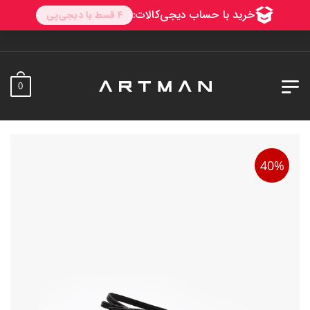
0
40%