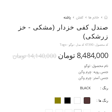
خانم ها
کفش
پاشنه
صندل کفی خزدار (مشکی - خز
زرشکی)
کد محصول :
47390
کد مدل :
توگو - Togo
8,484,000 تومان
14,140,000 تومان
نام محصول: توگو
جنس رویه: چرم وگن
جنس آستر: چرم وگن
جنس کفی: چرم بزی + فوم ۳ میل
رنگ :
BLACK
جنس زیره: پارچه تدی
جنس پاشنه: ABS
رنگ ها :
ارتفاع پاشنه: ۸ سانتی‌متر
فرم قالب: نوک مربعی پنجه پهن