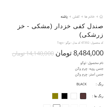
خانم ها
کفش
پاشنه
صندل کفی خزدار (مشکی - خز
زرشکی)
کد محصول :
47392
کد مدل :
توگو - Togo
8,484,000 تومان
14,140,000 تومان
نام محصول: توگو
جنس رویه: چرم وگن
جنس آستر: چرم وگن
جنس کفی: چرم بزی + فوم ۳ میل
رنگ :
BLACK
جنس زیره: پارچه تدی
جنس پاشنه: ABS
رنگ ها :
ارتفاع پاشنه: ۸ سانتی‌متر
فرم قالب: نوک مربعی پنجه پهن