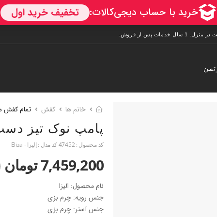
تمن
خانم ها
کفش
تمام کفش ه
پامپ نوک تیز دست
کد محصول :
47452
کد مدل :
اِلیزا - Eliza
7,459,200 تومان
0
نام محصول: الیزا
جنس رویه: چرم بزی
جنس آستر: چرم بزی