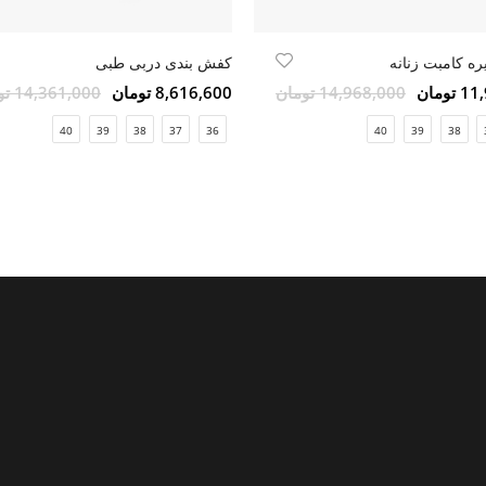
یره کامبت زنانه
کفش بندی دربی طبی
ومان
14,968,000 تومان
8,616,600 تومان
14,361,000 تومان
40
39
38
37
36
40
39
38