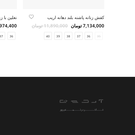
کفش زنانه پاشنه بلند دهانه اریب
نعلین با ز
7,134,000 تومان
11,890,000 تومان
11,974,400 ت
37
36
40
39
38
37
36
35