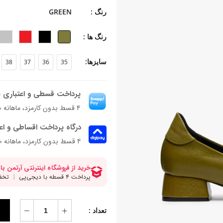
جنس زیره: TPU
رنگ :
GREEN
جنس پاشنه: ABS
ارتفاع پاشنه: 3/5سانتی‌متر
رنگ ها :
فرم قالب: نوک تیز با پنجه متوسط
پاخور: سایزهمیشگی خود را انتخاب کنید
سایزها:
38
37
36
35
پرداخت قسطی و اعتباری ب
۴ قسط بدون کارمزد، ماهانه ۱٬۸۶۴٬۸۰۰ تومان
درگاه پرداخت اقساطی و اع
۴ قسط بدون کارمزد، ماهانه 1,864,800 تومان
تعداد :