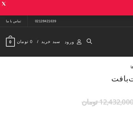
02128421639
تماس با ما
سبد خرید
0 تومان
ورود
0
ا
‌بافت
12,432,00 تومان