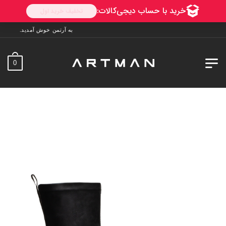
به آرتمن خوش آمدید. ارسال به سراسر ایران. 7 روز فرصت تست در منزل. 1
0