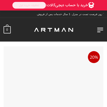
0
20%