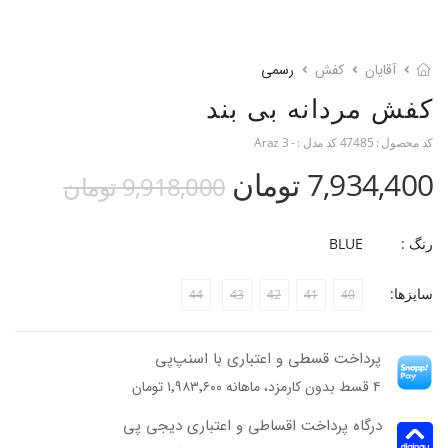
آقایان
کفش
رسمی
کفش مردانه بی بند
کد محصول :
47485
کد مدل :
- Araz 3
7,934,400 تومان
9,918,000 تومان
رنگ :
BLUE
سایزها:
44
43
42
41
40
پرداخت قسطی و اعتباری با اسنپ‌پی
۴ قسط بدون کارمزد، ماهانه ۱٬۹۸۳٬۶۰۰ تومان
درگاه پرداخت اقساطی و اعتباری دیجی پی