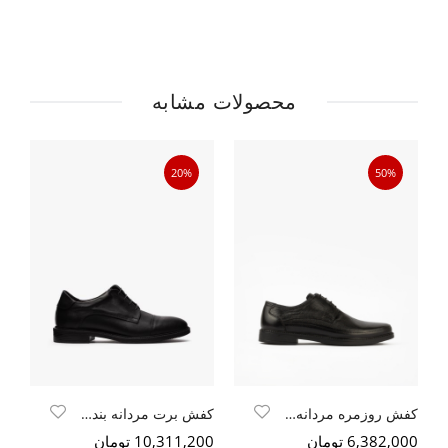
محصولات مشابه
20%
50%
کفش روزمره مردانه بندی
کفش برت مردانه بندی تمام سافتی
6,382,000 تومان
10,311,200 تومان
00