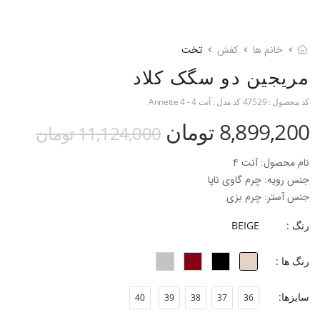
خانم ها
کفش
تخت
مریجین دو سگک کلاد
کد محصول :
47529
کد مدل :
آنت 4 - Annette 4
8,899,200 تومان
11,124,000 تومان
نام محصول: آنت ۴
جنس رویه: چرم گاوی ناپا
جنس آستر: چرم بزی
جنس کفی: چرم بزی + فوم ۳ میل
رنگ :
BEIGE
جنس زیره: تی پی یو
جنس پاشنه:-
رنگ ها :
ارتفاع پاشنه: ۱.۵سانتی‌متر
فرم قالب: نوک مربعی پنجه متوسط
سایزها:
40
39
38
37
36
پاخور: سایز همیشگی خود را انتخاب کنید.