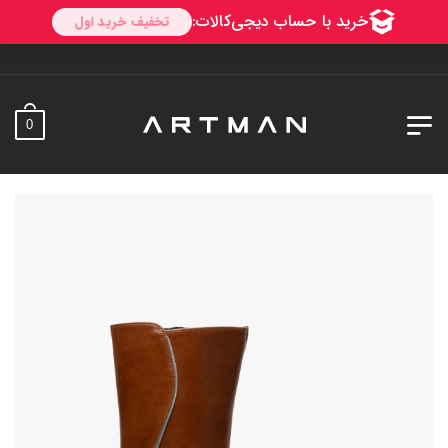
به آرت
0