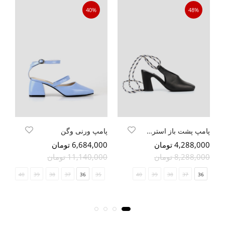
40%
48%
پامپ پشت باز استرپ آپ
پامپ ورنی وگن
نع
4,288,000 تومان
6,684,000 تومان
00
8,288,000 تومان
11,140,000 تومان
00
41
40
39
38
37
36
35
40
39
38
37
36