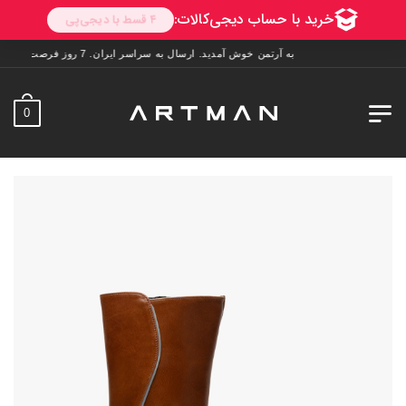
به آرتمن خوش آمدید. ارسال به سراسر ایران. 7 روز فرصت تست در منزل. 1 سال خدمات پس از فروش.
0