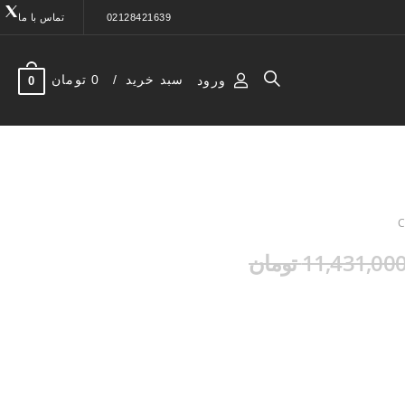
02128421639
تماس با ما
سبد خرید
0 تومان
ورود
0
11,431,00 تومان