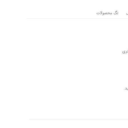
ی
تگ محصولات
د.