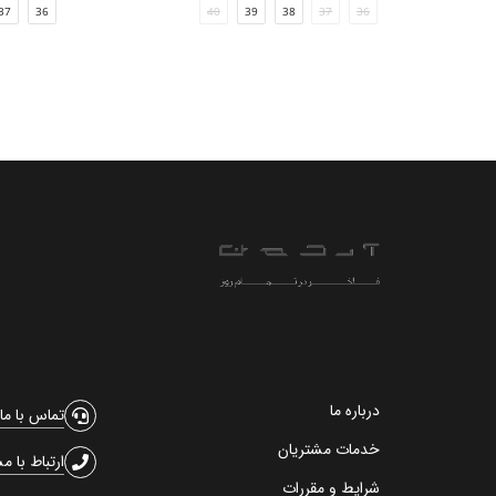
37
36
40
39
38
37
36
درباره ما
تماس با ما
خدمات مشتریان
ارتباط با م
شرایط و مقررات