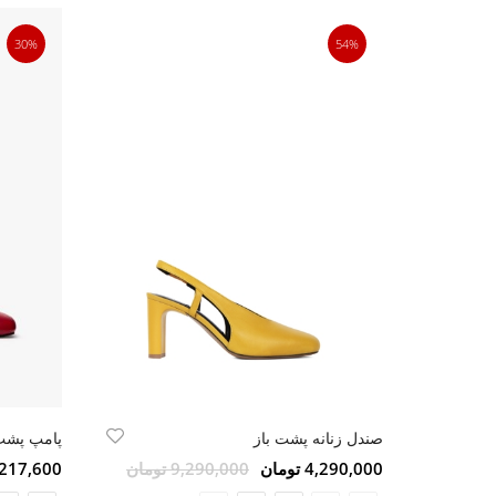
30%
54%
صندل زنانه پشت باز
پامپ پشت 
4,290,000 تومان
9,290,000 تومان
9,217,600 تو