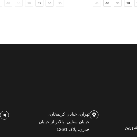
40
39
38
37
36
35
41
40
39
38
تهران، خیابان کریمخان،
خیابان سنایی، بالاتر از خیابان
شاورین
خدری، پلاک 126/1