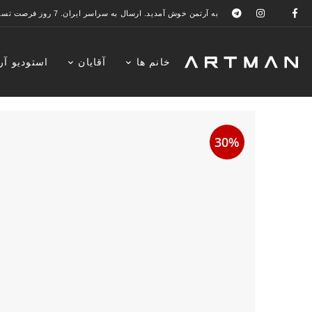
به آرتمن خوش آمدید. ارسال به سراسر ایران. 7 روز فرصت تست در منزل. 1 سال خدمات پس از فروش.
خانم ها
آقایان
استودیو آر
30%