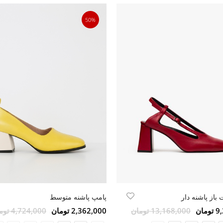
50%
باز پاشنه دار
پامپ پاشنه متوسط
مان
13,168,000 تومان
2,362,000 تومان
4,724,000 تومان