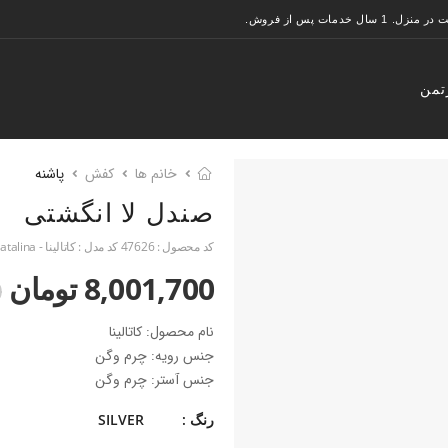
تمن
خانم ها
کفش
پاشنه
صندل لا انگشتی
کد محصول :
47626
کد مدل :
کاتالینا - Catalina
8,001,700 تومان
0
نام محصول: کاتالینا
جنس رویه: چرم وگن
جنس آستر: چرم وگن
جنس کفی: چرم وگن + فوم ۳ میلی متری
رنگ :
SILVER
جنس زیره: میکرولایت