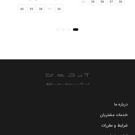
40
39
38
37
36
40
39
38
37
36
درباره ما
خدمات مشتریان
شرایط و مقررات