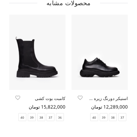
محصولات مشابه
اسنیکر دورنگ زیره حجمی
کامبت بوت کشی
12,289,000 تومان
15,822,000 تومان
00
00
40
39
38
37
36
40
39
38
37