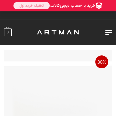
به آرتمن 
0
30%