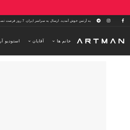
به آرتمن خوش آمدید. ارسال به سراسر ایران. 7 روز فرصت تست در منزل. 1 سال خدمات پس از فروش.
خانم ها
آقایان
استودیو آر