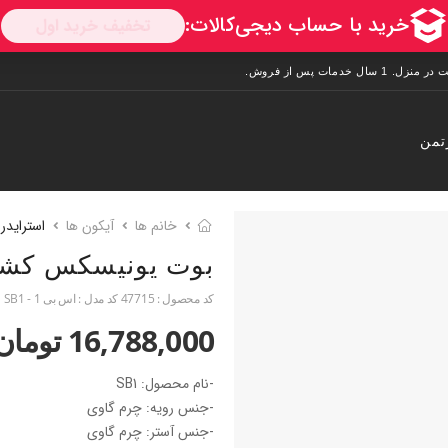
تمن
خانم ها
آیکون ها
استرایدر
بوت یونیسکس کش
کد محصول :
47715
کد مدل :
اس بی 1 - SB1
16,788,000 تومان
-نام محصول: SB1
-جنس رویه: چرم گاوی
-جنس آستر: چرم گاوی