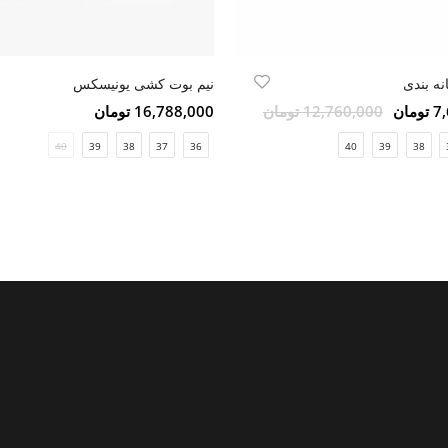
نه بندی
نیم بوت کشی یونیسکس
مان
12,760,000 تومان
16,788,000 تومان
40
39
38
37
36
40
39
38