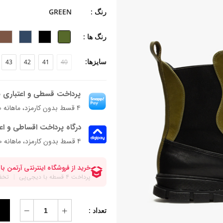
-جنس زیره: رابر (لاستیک)
رنگ :
GREEN
-جنس پاشنه: بخشی از زیره
-ارتفاع پاشنه: ۳ سانتی‌متر
رنگ ها :
-ارتفاع ساق: ۱۷ سانتی متر
-فرم قالب: نوک گرد با پنجه پهن
سایزها:
43
42
41
40
-پاخور: سایز همیشگی خود را انتخاب کن
پرداخت قسطی و اعتباری ب
۴ قسط بدون کارمزد، ماهانه ۴٬۱۹۷٬۰۰۰ تومان
درگاه پرداخت اقساطی و اع
۴ قسط بدون کارمزد، ماهانه 4,197,000 تومان
تعداد :