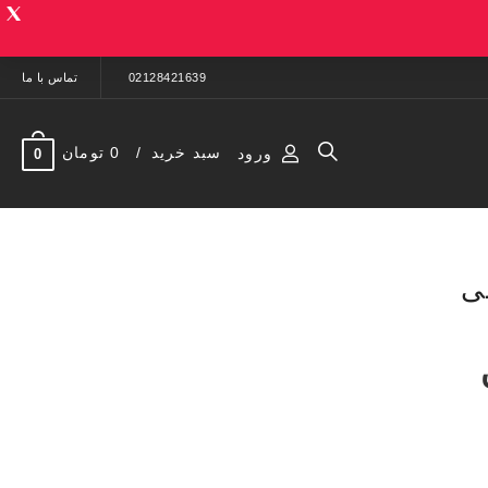
02128421639
تماس با ما
سبد خرید
0 تومان
ورود
0
ی