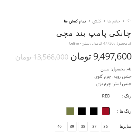
خانم ها
کفش
تمام کفش ها
چانکی پامپ بند مچی
کد محصول :
47730
کد مدل :
سلین - Celine
9,497,600 تومان
13,568,000 تومان
نام محصول: سلین
جنس رویه: چرم گاوی
جنس آستر: چرم بزی
جنس زیره: رابر
رنگ :
RED
ارتفاع پاشنه: ۵/۵ سانتی‌متر
فرم قالب: نوک مربعی با پنجه پهن
رنگ ها :
پاخور: یک سایز بزرگتر همیشگی خود را انتخاب کنید.
سایزها:
40
39
38
37
36