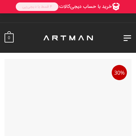
0
30%