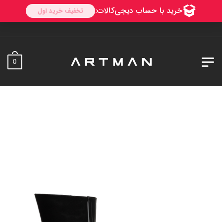
به 
0