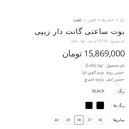
خانم ها
کفش
تخت
بوت ساعتی گانت دار زیپی
کد محصول :
47758
کد مدل :
لولا - Lola
15,869,000 تومان
نام محصول : لولا (Lola)
-جنس رویه: چرم گاوی ناپا
-جنس آستر: پارچه استرچ
-جنس زیره: رابر (لاستیک)
رنگ :
BLACK
-جنس پاشنه: بخشی از زیره
-ارتفاع پاشنه: 3 سانتی‌متر
رنگ ها :
-ارتفاع ساق: 21 سانتی متر
-فرم قالب: نوک گرد با پنجه پهن
سایزها:
40
39
38
37
36
-پاخور: سایز همیشگی خود را انتخاب کنید.