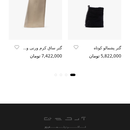
گتر پشمالو کوتاه
گتر ساق کرم ورنی وگن
5,822,000 تومان
7,422,000 تومان
000