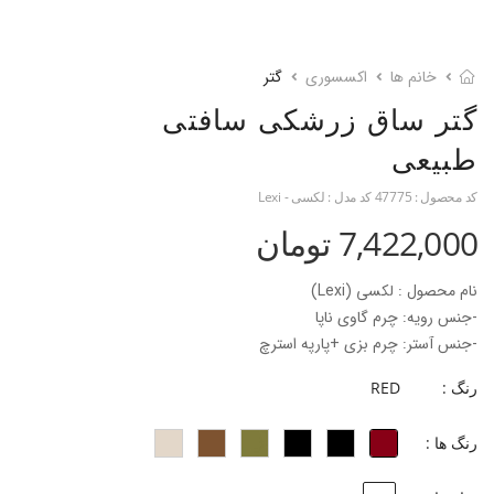
خانم ها
اکسسوری
گتر
گتر ساق زرشکی سافتی
طبیعی
کد محصول :
47775
کد مدل :
لکسی - Lexi
7,422,000 تومان
نام محصول : لکسی (Lexi)
-جنس رویه: چرم گاوی ناپا
-جنس آستر: چرم بزی +پارپه استرچ
-ارتفاع ساق: 41 سانتی متر
رنگ :
RED
رنگ ها :