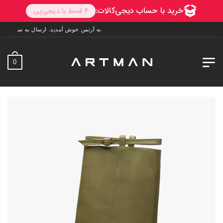
به آرتمن خوش آمدید. ارسال به سراسر ایران. 7 روز فرصت تست در منزل. 1 سال خدمات پس از فروش.
0