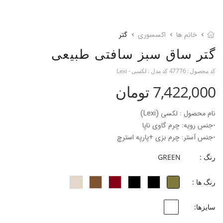
خانم ها
اکسسوری
گتر
گتر ساق سبز سافتی طبیعی
کد محصول :
47776
کد مدل :
لکسی - Lexi
7,422,000 تومان
نام محصول : لکسی (Lexi)
-جنس رویه: چرم گاوی ناپا
-جنس آستر: چرم بزی +پارپه استرچ
-ارتفاع ساق: 41 سانتی متر
رنگ :
GREEN
رنگ ها :
سایزها: