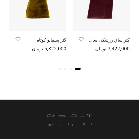
گتر ساق زرشکی سافتی طبیعی
گتر پشمالو کوتاه
7,422,000 تومان
5,822,000 تومان
000