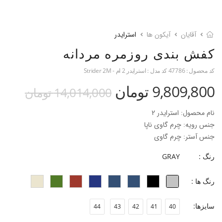
آقایان
آیکون ها
استرایدر
کفش بندی روزمره مردانه
کد محصول :
47786
کد مدل :
استرایدر 2 ام - Strider 2M
9,809,800 تومان
14,014,000 تومان
نام محصول: استرایدر 2
جنس رویه: چرم گاوی ناپا
جنس آستر: چرم گاوی
جنس زیره: EVA
رنگ :
GRAY
ارتفاع زیره: 3 سانتی‌متر
فرم قالب: پنجه گرد و پهن
رنگ ها :
پاخور: سایز همیشگی خود را انتخاب کنید.
سایزها:
44
43
42
41
40