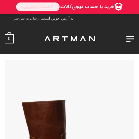
به آرتمن خوش آمدید. ارسال به سراسر ایران. 7 روز فرصت تست در منزل. 1 سال خدمات پس از فروش.
0