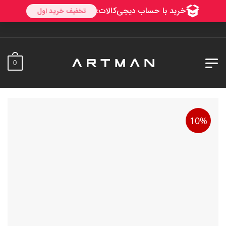
به آرتمن
0
10%