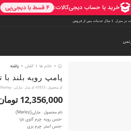
تمن
خانم ها
کفش
پاشنه
پامپ رویه بلند با
کد محصول :
47853
کد مدل :
مارلی - Marley
12,356,000 تومان
نام محصول : مارلی(Marley)
-جنس رویه: چرم گاوی ناپا
-جنس آستر: چرم بزی