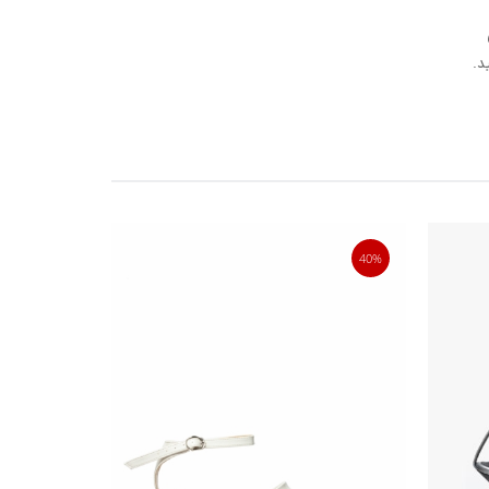
د.
40%
40%