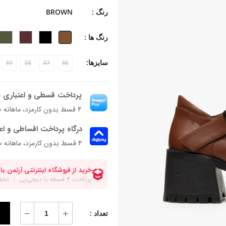
-جنس کفی: چرم بزی + فوم 6 میلی متری
رنگ :
BROWN
-جنس زیره: ترمولایت
-جنس پاشنه: بخشی از زیره
رنگ ها :
-ارتفاع پاشنه: 7.5 سانتی‌متر
-فرم قالب: نوک مربعی با پنجه معمولی
سایزها:
39
38
37
36
پاخور: سایز همیشگی خود را انتخاب کنی
پرداخت قسطی و اعتباری ب
۴ قسط بدون کارمزد، ماهانه ۳٬۰۸۹٬۰۰۰ تومان
درگاه پرداخت اقساطی و اع
۴ قسط بدون کارمزد، ماهانه 3,089,000 تومان
تعداد :