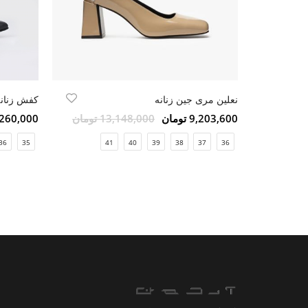
نعلین مری جین زنانه
کفش زنانه
9,203,600 تومان
13,148,000 تومان
7,260,000 تو
36
35
41
40
39
38
37
36