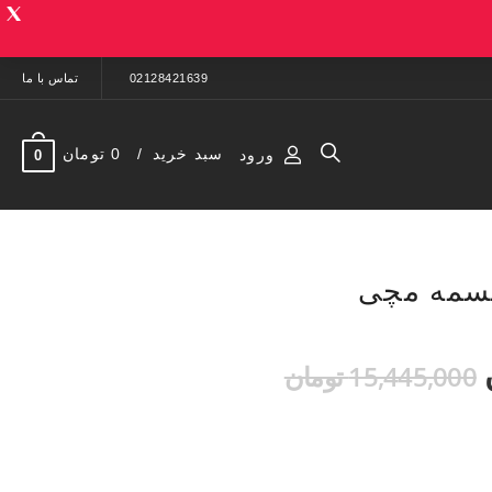
02128421639
تماس با ما
سبد خرید
0 تومان
ورود
0
 تسمه مچی
15,445,000 تومان