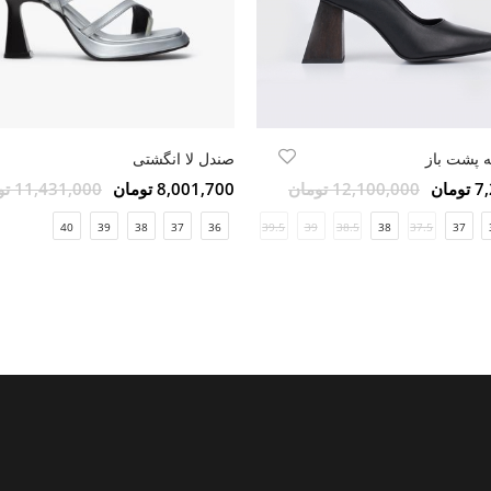
 پشت باز
صندل لا انگشتی
مان
12,100,000 تومان
8,001,700 تومان
11,431,000 تومان
40
39
38
37
41
36
40
39.5
39
38.5
38
37.5
37