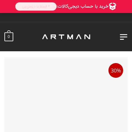
0
30%